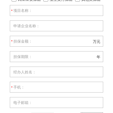
*
*
万元
年
*